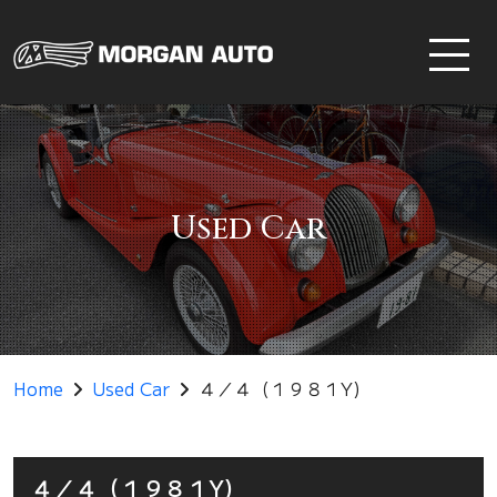
Used Car
Home
Used Car
４／４（１９８１Y)
４／４（１９８１Y)